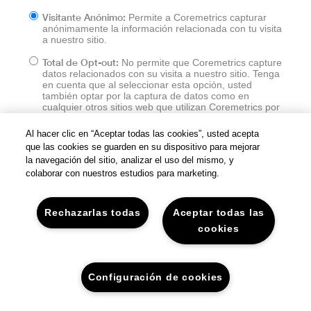
Visitante Anónimo:
Permite a Coremetrics capturar
anónimamente la información relacionada con tu visita
a nuestro sitio.
Total de Opt-out:
No permite que Coremetrics capture
datos relacionados con su visita a nuestro sitio. Tenga
en cuenta que al seleccionar esta opción, usted
también optar por la captura de datos como en
cualquier otros sitios web que utilizan Coremetrics por
servicios similares.
Al hacer clic en “Aceptar todas las cookies”, usted acepta
Cancelar Opt-out:
Permite a Coremetrics capturar
que las cookies se guarden en su dispositivo para mejorar
datos relacionados con su visita a nuestro sitio. Esto
la navegación del sitio, analizar el uso del mismo, y
excluye la transmisión de información de tarjetas de
colaborar con nuestros estudios para marketing.
crédito e información personal identificable.
Rechazarlas todas
Aceptar todas las
ENVIAR
cookies
Configuración de cookies