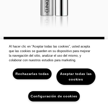
ENCUENTRA UNA TIENDA
Al hacer clic en “Aceptar todas las cookies”, usted acepta
que las cookies se guarden en su dispositivo para mejorar
la navegación del sitio, analizar el uso del mismo, y
colaborar con nuestros estudios para marketing.
Qué es
Hace que tus pestañas luzcan más largas, intensas y
Rechazarlas todas
Aceptar todas las
rizadas, sin un solo pellizco, jalón, ni lágrima. Su aplicador
cookies
curveado alcanza y levanta cada pestaña. Permanece por
más de 24 horas sin correrse, descamarse ni manchar. Se
remueve fácilmente con agua tibia. Probado
Configuración de cookies
oftalmológicamente.